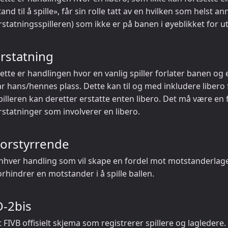
tand til å spille», får sin rolle tatt av en hvilken som helst a
rstatningsspilleren) som ikke er på banen i øyeblikket for u
rstatning
ette er handlingen hvor en vanlig spiller forlater banen og 
ar hans/hennes plass. Dette kan til og med inkludere libero 
pilleren kan deretter erstatte enten libero. Det må være en 
rstatninger som involverer en libero.
Forstyrrende
nhver handling som vil skape en fordel mot motstanderlage
orhindrer en motstander i å spille ballen.
O-2bis
t FIVB offisielt skjema som registrerer spillere og lagleder