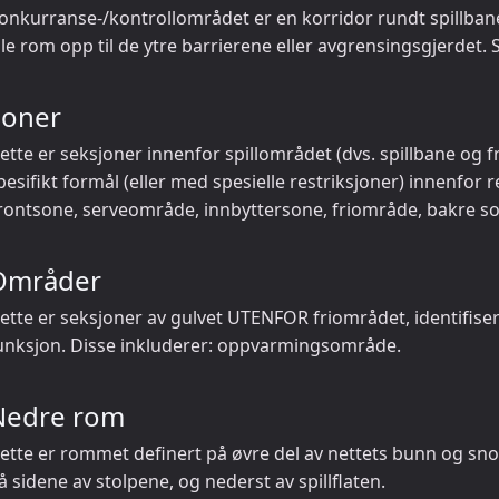
onkurranse-/kontrollområdet er en korridor rundt spillban
lle rom opp til de ytre barrierene eller avgrensingsgjerdet. S
Soner
ette er seksjoner innenfor spillområdet (dvs. spillbane og f
pesifikt formål (eller med spesielle restriksjoner) innenfor 
rontsone, serveområde, innbyttersone, friområde, bakre so
Områder
ette er seksjoner av gulvet UTENFOR friområdet, identifiser
unksjon. Disse inkluderer: oppvarmingsområde.
Nedre rom
ette er rommet definert på øvre del av nettets bunn og sno
å sidene av stolpene, og nederst av spillflaten.