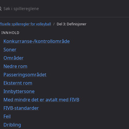
øk i spillereglene
fisielle spilleregler for volleyball
Del 3: Definisjoner
INNHOLD
Konkurranse-/kontrollområde
Soner
Områder
Nedre rom
Passeringsområdet
Eksternt rom
Innbyttersone
Med mindre det er avtalt med FIVB
FIVB-standarder
Feil
Dribling