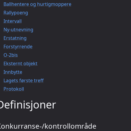
Ballhentere og hurtigmoppere
Rallypoeng
Intervall
Ny-utnevning
Erstatning
Forstyrrende
O-2bis
Eksternt objekt
Innbytte
Lagets første treff
Protokoll
Definisjoner
Konkurranse-/kontrollområde