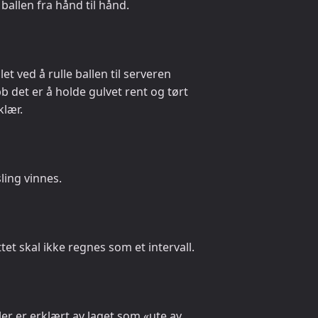
ballen fra hånd til hånd.
let ved å rulle ballen til serveren
 det er å holde gulvet rent og tørt
klær.
ling vinnes.
tet skal ikke regnes som et intervall.
ler er erklært av laget som «ute av