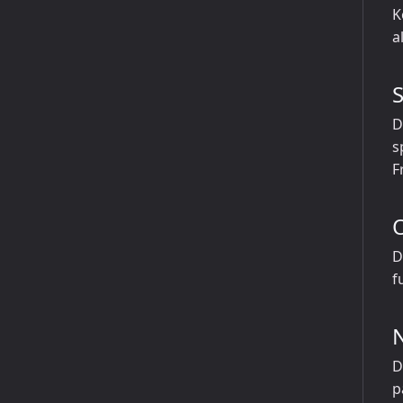
K
a
D
s
F
D
f
D
p