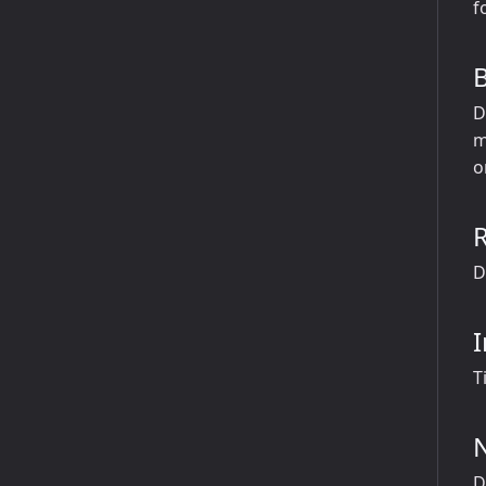
f
D
m
o
D
I
T
D