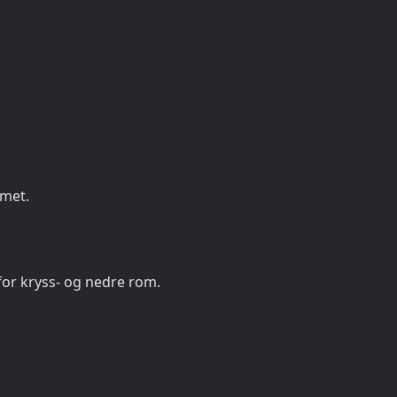
mmet.
for kryss- og nedre rom.