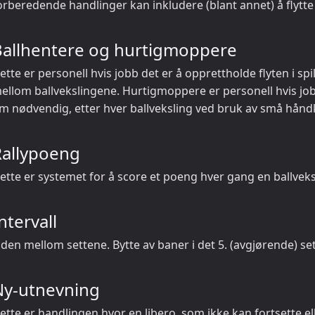
orberedende handlinger kan inkludere (blant annet) å flytte 
Ballhentere og hurtigmoppere
ette er personell hvis jobb det er å opprettholde flyten i spil
ellom ballvekslingene. Hurtigmoppere er personell hvis jobb
m nødvendig, etter hver ballveksling ved bruk av små hånd
Rallypoeng
ette er systemet for å score et poeng hver gang en ballveks
ntervall
iden mellom settene. Bytte av baner i det 5. (avgjørende) set
Ny-utnevning
ette er handlingen hvor en libero, som ikke kan fortsette el