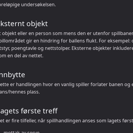
oreløpige undersøkelsen.
ksternt objekt
t objekt eller en person som mens den er utenfor spillbanen 
pillområdet gir en hindring for ballens flukt. For eksempel
tstyr, poengtavle og nettstolper. Eksterne objekter inklude
om en del av nettet.
Innbytte
ette er handlingen hvor en vanlig spiller forlater banen og e
ans/hennes plass.
agets første treff
et er fire tilfeller, når spillhandlingen anses som lagets først
mottak av serve